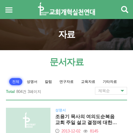
자료
문서자료
전체
성명서
칼럼
연구자료
교육자료
기타자료
Total
804건 3페이지
성명서
조용기 목사의 여의도순복음
교회 주일 설교 결정에 대한
…
2013-12-02
8145