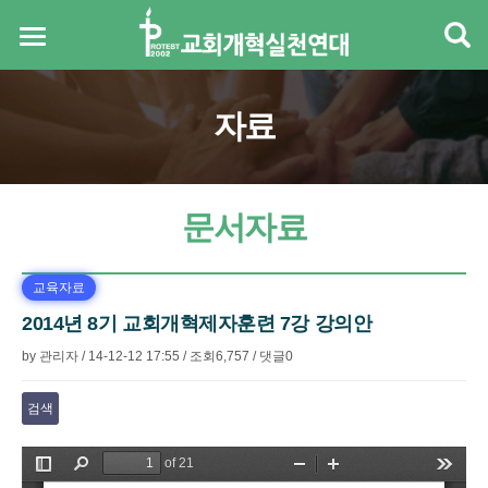
자료
문서자료
교육자료
2014년 8기 교회개혁제자훈련 7강 강의안
by
관리자
/
14-12-12 17:55
/
조회
6,757
/
댓글
0
검색
본문