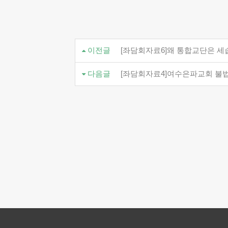
이전글
[좌담회자료6]왜 통합교단은 세
다음글
[좌담회자료4]여수은파교회 불법