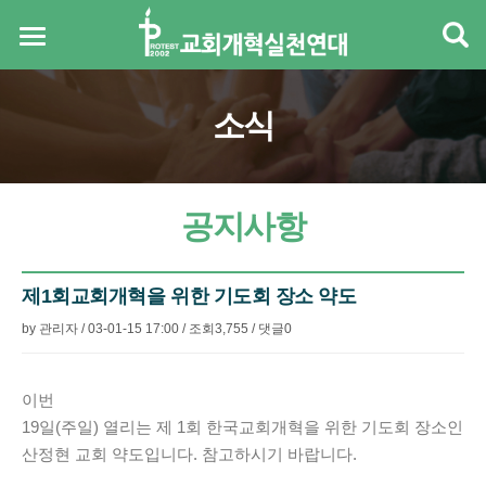
소식
공지사항
제1회교회개혁을 위한 기도회 장소 약도
by
관리자
/
03-01-15 17:00
/
조회
3,755
/
댓글
0
본문
이번
19일(주일) 열리는 제 1회 한국교회개혁을 위한 기도회 장소인
산정현 교회 약도입니다. 참고하시기 바랍니다.