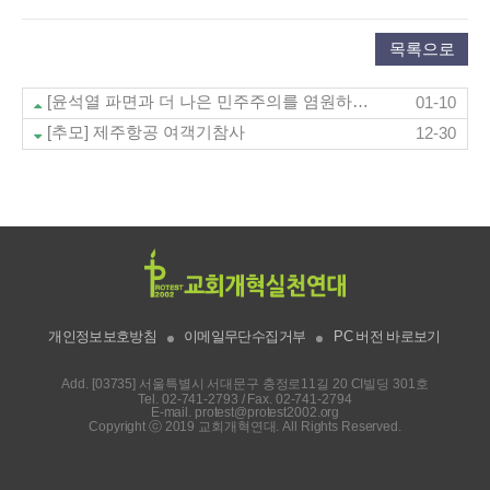
목록으로
[윤석열 파면과 더 나은 민주주의를 염원하는 그리스도인 연합기도회]
01-10
[추모] 제주항공 여객기참사
12-30
개인정보보호방침
이메일무단수집거부
PC 버전 바로보기
Add. [03735] 서울특별시 서대문구 충정로11길 20 CI빌딩 301호
Tel.
02-741-2793
/ Fax. 02-741-2794
E-mail.
protest@protest2002.org
Copyright ⓒ 2019 교회개혁연대. All Rights Reserved.