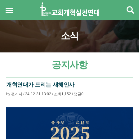
소식
공지사항
개혁연대가 드리는 새해인사
by
관리자
/
24-12-31 13:02
/
조회
1,152
/
댓글
0
본문