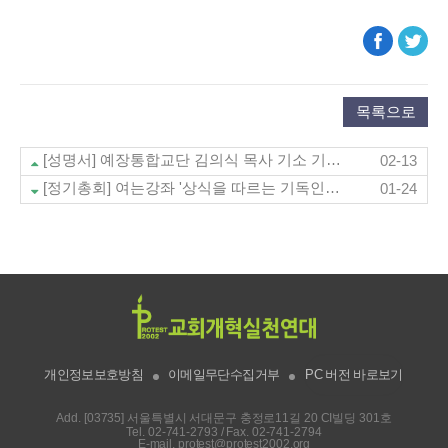
목록으로
[성명서] 예장통합교단 김의식 목사 기소 기각에 대한 우리의 입장
02-13
[정기총회] 여는강좌 '상식을 따르는 기독인으로 살아남기'
01-24
개인정보보호방침
이메일무단수집거부
PC 버전 바로보기
Add. [03735] 서울특별시 서대문구 충정로11길 20 CI빌딩 301호
Tel.
02-741-2793
/ Fax. 02-741-2794
E-mail.
protest@protest2002.org