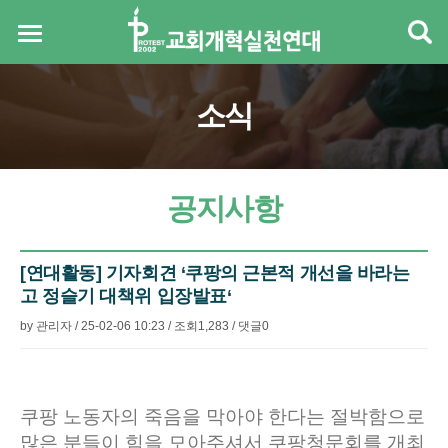
소식
공지사항
[연대활동] 기자회견 ‘쿠팡의 근본적 개선을 바라는
고 정슬기 대책위 입장발표‘
by
관리자
/
25-02-06 10:23
/
조회
1,283
/
댓글
0
본문
쿠팡 노동자의 죽음을 막아야 한다는 절박함으로
많은 분들이 힘을 모아주셔서 쿠팡청문회를 개최