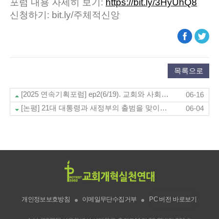
포럼 내용 자세히 보기:
https://bit.ly/3HyUhQ8
신청하기: bit.ly/주체적신앙
목록으로
[2025 연속기획포럼] ep2(6/19). 교회와 사회의 변화 주체로서의 기독여성
06-16
[논평] 21대 대통령과 새정부의 출범을 맞이하며
06-04
개인정보보호방침
이메일무단수집거부
PC 버전 바로보기