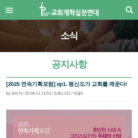
소식
공지사항
[2025 연속기획포럼] ep1. 평신도가 교회를 깨운다!
by
관리자
/
25-06-11 13:53
/
조회
1,131
/
댓글
0
본문