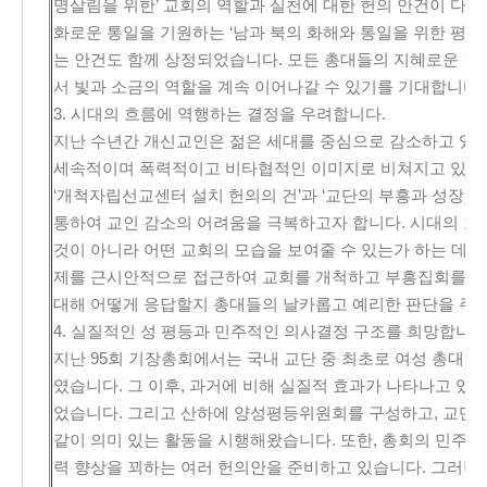
명살림을 위한’ 교회의 역할과 실천에 대한 헌의 안건이 다수
화로운 통일을 기원하는 ‘남과 북의 화해와 통일을 위한 평
는 안건도 함께 상정되었습니다. 모든 총대들의 지혜로운 
서 빛과 소금의 역할을 계속 이어나갈 수 있기를 기대합니다.
3. 시대의 흐름에 역행하는 결정을 우려합니다.
지난 수년간 개신교인은 젊은 세대를 중심으로 감소하고 있습
세속적이며 폭력적이고 비타협적인 이미지로 비쳐지고 있습니
‘개척자립선교센터 설치 헌의의 건’과 ‘교단의 부흥과 성장을
통하여 교인 감소의 어려움을 극복하고자 합니다. 시대의 흐
것이 아니라 어떤 교회의 모습을 보여줄 수 있는가 하는 데 
제를 근시안적으로 접근하여 교회를 개척하고 부흥집회를 
대해 어떻게 응답할지 총대들의 날카롭고 예리한 판단을 주
4. 실질적인 성 평등과 민주적인 의사결정 구조를 희망합니다
지난 95회 기장총회에서는 국내 교단 중 최초로 여성 총대 
였습니다. 그 이후, 과거에 비해 실질적 효과가 나타나고 있음(
었습니다. 그리고 산하에 양성평등위원회를 구성하고, 교단 
같이 의미 있는 활동을 시행해왔습니다. 또한, 총회의 민주
력 향상을 꾀하는 여러 헌의안을 준비하고 있습니다. 그러나