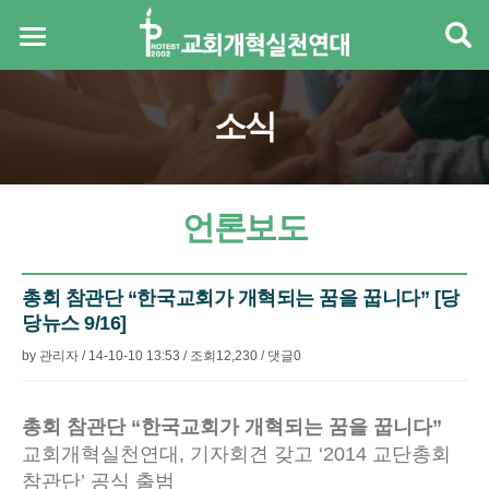
소식
언론보도
총회 참관단 “한국교회가 개혁되는 꿈을 꿉니다” [당
당뉴스 9/16]
by
관리자
/
14-10-10 13:53
/
조회
12,230
/
댓글
0
본문
총회 참관단 “한국교회가 개혁되는 꿈을 꿉니다”
교회개혁실천연대, 기자회견 갖고 ‘2014 교단총회
참관단’ 공식 출범