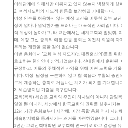
이해관계에 의해서만 이뤄지고 있지 않는지 냉철하게 살펴보
2. 여성지도력의 제도적 평등을 보장하길 기대합니다.
여성 안수를 허용하지 않는 예장 고신을 비롯한 일부 교단의 
상이 얼마나 열악한가를 드러나는 대표적인 사례입니다. 여성
적 위상이 높아가고, 타 교단에서는 세계교회와 발맞춰, 여
데, 예장 고신 총회와 예장 합동 총회는 여전히 회원의 자격
우리는 개탄을 금할 길이 없습니다.
이번 총회에서 '교회 여성 지도자(신대원출신의)들을 위한 총
호소하는 헌의안이 상정되었습니다. 신대원에서 훈련된 여성
규정하고, 이들의 주체적인 사역을 위해 어떤 노력을 기울일
니다. 여성, 남성을 구분하지 않고 참 복음과 부활의 증인으
르게 계승하는 총회로 거듭나는 계기가 되기를 기대합니다.
3. 세습방지법 가결을 촉구합니다.
교회(목회) 세습은 교회의 주인이 하나님이 아니라 담임목사
일일 뿐 아니라, 세상에서 한국교회의 권위를 실추시키는 대표
12년 기감 총회로부터 시작해, 예장 통합 총회 역시 지난해
세습방지법을 통과시키는 쾌거를 마련하였습니다. 그러나 예장
1년간 고려신학대학원 교수회에 연구키로 하고 결정을 유보키로