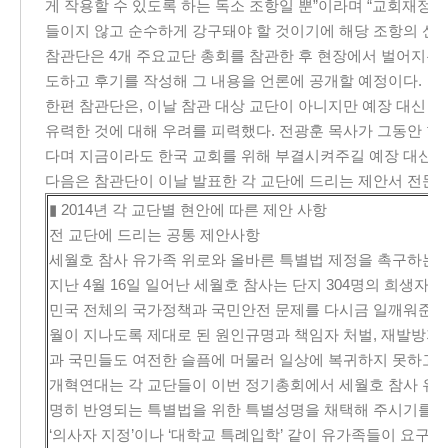
게 작용할 수 있도록 하는 독소 조항일 뿐”이라며 “교회재정 
들이지 않고 순수하게 강구돼야 할 것이기에 해당 조항의 신설
참관단은 4개 주요교단 총회를 참관한 후 현장에서 벌어지는 
도하고 후기를 작성해 그 내용을 언론에 공개할 예정이다.
한편 참관단은, 이날 참관 대상 교단이 아니지만 예장 대신 
유력한 것에 대해 우려를 피력했다. 전광훈 목사가 그동안 한
다며 지금이라도 한국 교회를 위해 부결시켜주길 예장 대신 
다음은 참관단이 이날 발표한 각 교단에 드리는 제안서 전문이
▮ 2014년 각 교단별 현안에 따른 제안 사항
전 교단에 드리는 공통 제안사항
세월호 참사 유가족 위로와 올바른 특별법 제정을 촉구하는 
지난 4월 16일 일어난 세월호 참사는 단지 304명의 희생자
민국 전체의 국가정책과 국민안전 문제를 다시금 일깨워준 사
월이 지나도록 제대로 된 원인규명과 책임자 처벌, 재발방지
과 국민들도 여전한 슬픔에 머물러 일상에 복귀하지 못하고 
개혁연대는 각 교단들이 이번 정기총회에서 세월호 참사 유가
명히 반영되는 특별법을 위한 특별성명을 채택해 주시기를 
‘의사자 지정’이나 ‘대학교 특례입학’ 같이 유가족들이 요구하