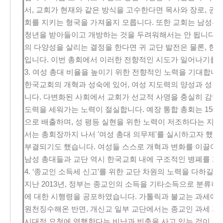
서, 교회가 현재와 같은 방식을 고수한다면 목사와 장로, 권사
회를 지키는 형국을 가져올지 모릅니다. 또한 교회는 남성
청년을 받아들이고 개방하는 것을 두려워해서는 안 됩니다. 
의 다양성을 살리는 결정을 한다면 귀 교단 발전은 물론, 한
입니다. 이번 총회에서 이러한 전향적인 시도가 일어나기를 
3. 여성 총대 비율을 높이기 위한 전향적인 노력을 기대합니다
한국교회의 개혁과 성숙에 있어, 여성 지도력의 양성과 성 
니다. 다변화된 사회에서 교회가 선교적 사명을 충실히 감당
도력을 세워가는 노력이 절실합니다. 예장 통합 총회는 1500
으로 배출하며, 성 평등 실현을 위한 노력이 저조하다는 지적
서는 총회장까지 나서 '여성 총대 의무제'를 실시하고자 했으나
부결되기도 했습니다. 여성들 스스로 개혁과 변화를 이끌어내
남성 총대들과 교단 역시 한국교회 내에 구조적인 병폐를 개
4. ‘종교인 소득세 신고’를 위한 교단 차원의 노력을 다하길 
지난 2013년, 정부는 종교인의 소득을 기타소득으로 분류하
에 대한 시행령을 공포하였습니다. 가톨릭과 불교는 과세에
원천징수해온 반면, 개신교 일부 교단에서는 종교인 과세 
시대적 요청에 역행한다는 비난과 빈축을 사고 있는 것이 오늘