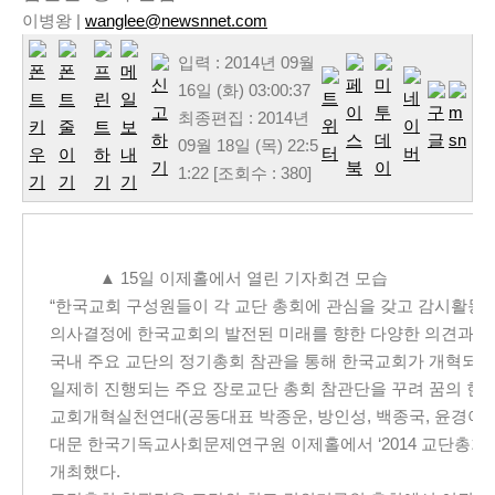
이병왕 |
wanglee@newsnnet.com
입력 : 2014년 09월
16일 (화) 03:00:37
최종편집 : 2014년
09월 18일 (목) 22:5
1:22 [조회수 : 380]
▲ 15일 이제홀에서 열린 기자회견 모습
“한국교회 구성원들이 각 교단 총회에 관심을 갖고 감시활동
의사결정에 한국교회의 발전된 미래를 향한 다양한 의견과 기
국내 주요 교단의 정기총회 참관을 통해 한국교회가 개혁되는 
일제히 진행되는 주요 장로교단 총회 참관단을 꾸려 꿈의 현
교회개혁실천연대(공동대표 박종운, 방인성, 백종국, 윤경아 이
대문 한국기독교사회문제연구원 이제홀에서 ‘2014 교단총회
개최했다.