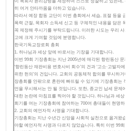
이 목회자 윤리강령을 제정하여 스스로 성찰하고 있는데, 귀 
히 여겨 안타까움을 더하고 있습니다.
따라서 예장 합동 교단이 이번 총회에서 세습, 표절 등을 금지
폭력 근절, 목회자 소득세 신고 등 구체적인 내용을 담은 목
꼭 제정해 주시기를 부탁드립니다. 이러한 시도는 우리 사회
고에 크게 기여할 것임에 분명합니다.
한국기독교장로회 총회
1. 하나님과 세상 앞에 바로서는 기장을 기대합니다.
이번 99회 기장총회는 지난 2005년에 매각된 향린동산 문제
‘향린동산 재판비용 변호사비 회수’의 건과 ‘고소·고발자에 
위한 헌의’의 건입니다. 교회의 공동체적 합의를 무시하거나
장총회를 안팎으로 혼란에 빠뜨릴 수 있기에 기장총회는 작은
언을 무시해서는 안 될 것입니다. 또한, 종교인 납세 문제에
대한 논란에 마침표를 찍어야 할 것입니다. 하나님과 세상 앞
회기를 여는 기장총회에 참여하는 700여 총대들이 현명하게
2. 교회의 예언자적 사명을 기대합니다.
기장총회는 지난 수년간 신앙을 사회적 실천으로 옮겨왔습니다
야할 예언자적 사명과 다르지 않았습니다. 특히 이번 99회 기