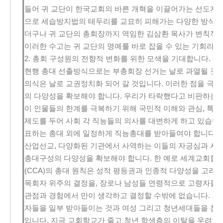
들어 귀 교단이 한국교회의 바른 개혁을 이끌어가는 선도자가
으로 세습방지법의 테두리를 교묘히 피해가는 다양한 방식의
더구나 귀 교단의 총회장까지 역임한 김삼환 목사가 변칙적
이러한 수고는 귀 교단의 명예를 바로 잡을 수 있는 기회라 
2. 총회 구성원의 전향적 변화를 위한 모색을 기대합니다.
현행 총대 선출방식으로는 부총회장 선거는 날로 과열될 것
의식은 날로 교권정치화 되어 갈 것입니다. 이러한 점을 극
의 다양성을 확보해야 합니다. 우리가 타락했다고 비판하는
이 인물들의 한계를 극복하기 위해 국민적 이해와 관심, 특성
제도를 두어 사회 각 직능들의 의사를 대변하게 하고 있습니다
표하는 총대 외에 일정하게 직능총대를 받아들여야 합니다. 군
산업선교, 다양화된 기관에서 사역하는 이들의 자긍심과 사
총대구성의 다양성을 확보해야 합니다. 한 예로 세계교회협
(CCA)의 총대 원칙은 성적 평등권과 인종적 다양성을 고려
목회자 위주의 결정을, 장로나 남성들 연령적으로 고령자들
관점과 경험에서 만이 생각하고 결정할 수밖에 없습니다. 그
자들을 일부 받아들이는 것과 여성 그리고 청년세대들을 참여
입니다. 지금 교회학교가 줄고 청년 학생층의 이탈을 우려하