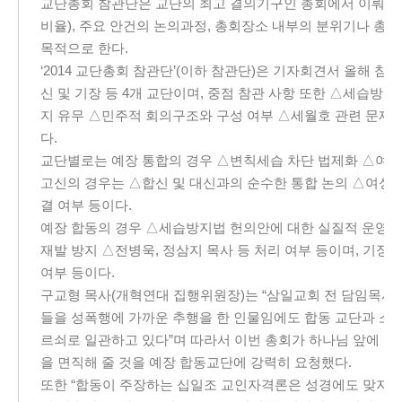
교단총회 참관단은 교단의 최고 결의기구인 총회에서 이뤄지는
비율), 주요 안건의 논의과정, 총회장소 내부의 분위기나 
목적으로 한다.
‘2014 교단총회 참관단’(이하 참관단)은 기자회견서 올해 
신 및 기장 등 4개 교단이며, 중점 참관 사항 또한 △세습방지
지 유무 △민주적 회의구조와 구성 여부 △세월호 관련 문제 해
다.
교단별로는 예장 통합의 경우 △변칙세습 차단 법제화 △여성 
고신의 경우는 △합신 및 대신과의 순수한 통합 논의 △여성
결 여부 등이다.
예장 합동의 경우 △세습방지법 헌의안에 대한 실질적 운영안 
재발 방지 △전병욱, 정삼지 목사 등 처리 여부 등이며, 기장
여부 등이다.
구교형 목사(개혁연대 집행위원장)는 “삼일교회 전 담임목사 
들을 성폭행에 가까운 추행을 한 인물임에도 합동 교단과 소
르쇠로 일관하고 있다”며 따라서 이번 총회가 하나님 앞에 거
을 면직해 줄 것을 예장 합동교단에 강력히 요청했다.
또한 “합동이 주장하는 십일조 교인자격론은 성경에도 맞지 