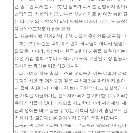
년 종교인 과세를 예고했던 정부가 과세를 진행하지 않더라도
천명하고, 자율적 세금 납부를 실천하기로 한 예장 통합 교단
는 타 교단의 자발적인 납세 노력을 이끌어내는데도 긍정적인
대한예수교장로회 합동 총회
1. ‘세습방지법 헌의안’에 대한 실질적 운영안을 요구합니다.
교회(목회) 세습은 교회의 주인이 하나님이 아니라 담임목사
일일 뿐 아니라, 세상에서 한국교회의 권위를 실추시키는 대표
12년 기감 총회로부터 시작해, 대표적 교단인 예장 합동과 
과시키는 쾌거를 마련하였습니다.
그러나 예장 합동 총회는 소속 교회들이 이를 어떻게 적용하고
규정과 시행 및 제재규정 같은 후속대안을 마련하지 않아 자
서 올해 총회에서 이에 대한 보다 구체적이고, 실질적인 대책
른 개혁을 이끌어가는 선도자가 되기를 기대합니다. 이러한 
유력 인사들이 잇따라 세습을 시도함에 따라 세간에서 ‘세습교
단의 명예를 바로 잡을 수 있는 기회라 믿기에 충심으로 권고
2. 총회 및 교단재산을 엄격하게 관리해주길 바랍니다.
그동안 귀 교단과 소속기관들이 은급재단 납골당 사태, 아이티
용문제 등 막대한 교단재산과 헌금을 불법하고 불투명하게 