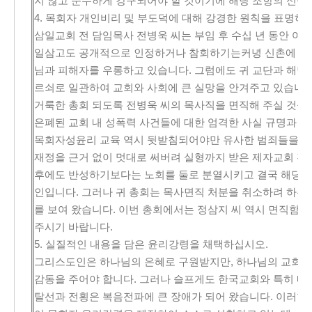
지 않고 순수하게 강구되어야 할 것이기에 해당 조항의 신설
4. 목회자 개인비리 및 부도덕에 대해 강경한 원칙을 표명하
삼일교회 전 담임목사 전병욱 씨는 부임 후 수십 년 동안 
일삼고도 공개적으로 인정하거나 참회하기는커녕 신촌에 새
님과 피해자를 우롱하고 있습니다. 그럼에도 귀 교단과 해당
르쇠로 일관하여 교회와 사회에 큰 실망을 안겨주고 있습니다
거룩한 총회 되도록 전병욱 씨의 목사직을 면직해 주실 것을
은폐된 교회 내 성폭력 사건들에 대한 엄격한 사실 규명과 징
목회자성윤리 교육 역시 뒷받침되어야만 유사한 범죄들을 막을
재정을 근거 없이 멋대로 써버려 실형까지 받은 제자교회 전
후에도 반성하기보다는 노회를 둘로 분열시키고 결국 해당교
인입니다. 그러나 귀 총회는 목사면직 처분을 취소하려 하는 
를 보여 왔습니다. 이번 총회에서는 정삼지 씨 역시 면직함
주시기 바랍니다.
5. 실질적인 내용을 담은 윤리강령을 채택하십시오.
그리스도인은 하나님의 은혜로 구원받지만, 하나님의 교회는
감동을 주어야 합니다. 그러나 슬프게도 한국교회와 특히 
탈선과 전횡은 복음전파에 큰 장애가 되어 왔습니다. 이러한