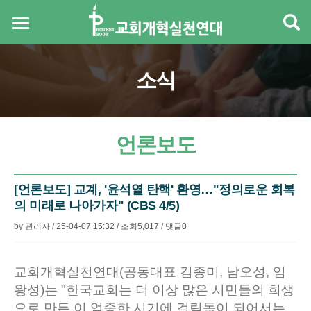
소식
언론보도
[언론보도] 교계, '윤석열 탄핵' 환영…"정의로운 회복
의 미래로 나아가자" (CBS 4/5)
by
관리자
/
25-04-07 15:32
/
조회
5,017
/
댓글
0
본문
교회개혁실천연대(공동대표 김종미, 남오성, 임
왕성)는 "한국교회는 더 이상 많은 시민들의 희생
으로 만든 이 엄중한 시기에 걸림돌이 되어서는