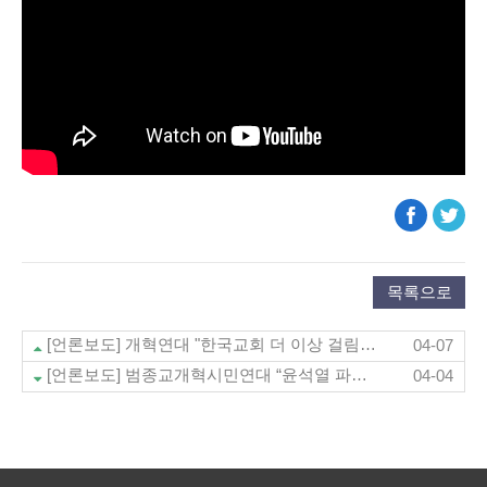
목록으로
[언론보도] 개혁연대 "한국교회 더 이상 걸림돌 아닌 견인차 돼야" (뉴스앤조이 4/4)
04-07
[언론보도] 범종교개혁시민연대 “윤석열 파면은 공화정 회복 출발점” (불교닷컴 4/2)
04-04