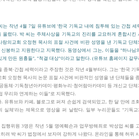
씨는 작년 4월 7일 유튜브에 '한국 기독교 내에 침투해 있는 간첩 세
 올렸다. 박 씨는 주체사상을 기독교의 진리를 교묘하게 혼합시킨
사랑의교회 오정현 목사의 표절 사건에 비판 성명을 낸 기독교 단
신봉하고 지원한다고 지목했다. 동영상에서 그는, 이들을 "하나님
있게 만든 원흉들", "척결 대상"이라고 말한다. (유튜브 홈페이지 갈무
 종북·간첩 세력이라고 주장한 것은 작년 4월부터다. 그는 '한국 기
교회 오정현 목사의 논문 표절 사건에 비판적인 성명을 낸 단체들을
동체·기독청년아카데미·평화누리·청어람아카데미 등 개신교 단체가 
첩 무리와 연계하는 이들"로 지목했다.
 유튜브와 카페, 블로그로 퍼져 손쉽게 검색되었고, 한 달 만에 조회
 실체'라는 제목으로 영상을 퍼 날랐다. 일부 누리꾼들도 "기독교계
 집행위원 3명은 작년 5월 명예훼손과 업무방해죄로 박성업 씨를 
오히려 박 씨가 법정에서 보자며 강하게 나왔다. 온라인을 통해 허위 