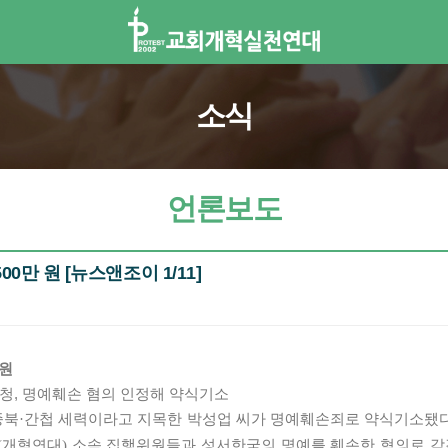
소식
언론보도
0만 원 [뉴스앤조이 1/11]
 원
, 명예훼손 혐의 인정해 약식기소
북·간첩 세력이라고 지목한 박성업 씨가 명예훼손죄로 약식기소됐다
대(개혁연대) 소속 집행위원들과 성서한국의 명예를 훼손한 혐의로 각각 