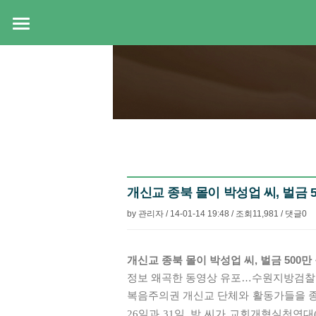
개신교 종북 몰이 박성업 씨, 벌금 50
by
관리자
/
14-01-14 19:48
/
조회
11,981
/
댓글
0
본문
개신교 종북 몰이 박성업 씨, 벌금 500만
정보 왜곡한 동영상 유포…수원지방검찰청
복음주의권 개신교 단체와 활동가들을 종
26일과 31일, 박 씨가 교회개혁실천연