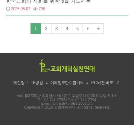
한국교회와 사회를 위한 5월 기도제목
2026-05-07
798
1
2
3
4
5
개인정보보호방침
이메일무단수집거부
PC 버전 바로보기
Add. [03735] 서울특별시 서대문구 충정로11길 20 CI빌딩 301호
Tel.
02-741-2793
/ Fax. 02-741-2794
E-mail.
protest@protest2002.org
Copyright ⓒ 2019 교회개혁연대. All Rights Reserved.