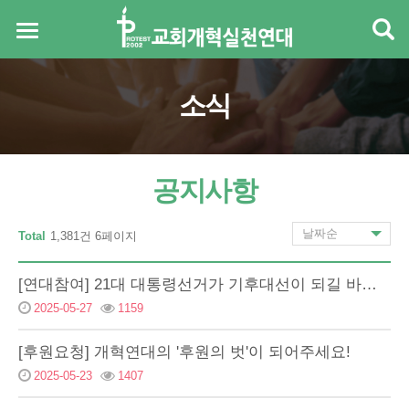
소식
공지사항
Total
1,381건 6페이지
[연대참여] 21대 대통령선거가 기후대선이 되길 바라는 기독교계의 기후·생태정의 촉구 기자…
2025-05-27
1159
[후원요청] 개혁연대의 '후원의 벗'이 되어주세요!
2025-05-23
1407