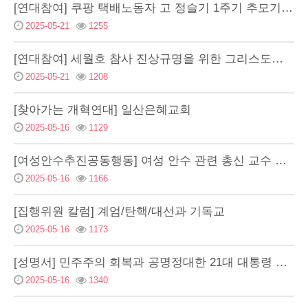
[연대참여] 쿠팡 택배노동자 고 정슬기 1주기 추모기도회 "작은 씨앗이 된"
2025-05-21
1255
[연대참여] 세월호 참사 진상규명을 위한 그리스도인 월례기도회
2025-05-21
1208
[찾아가는 개혁연대] 일산은혜교회
2025-05-16
1129
[여성안수추진공동행동] 여성 안수 관련 총신 교수 및 예장합동 109회 임원회 공개 질의
2025-05-16
1166
[집행위원 칼럼] 계엄/탄핵/대선과 기독교
2025-05-16
1173
[성명서] 민주주의 회복과 공명정대한 21대 대통령 선거를 기원하며
2025-05-16
1340