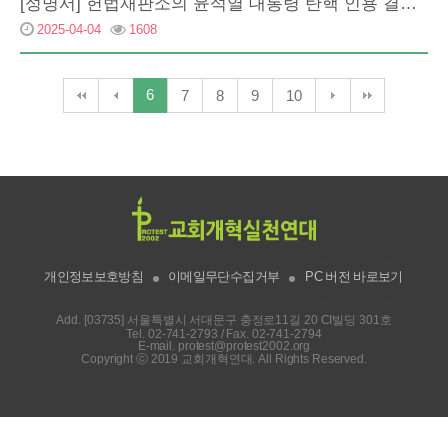
[성명서] 헌법재판소의 윤석열 대통령 탄핵 인용 결정을 환영하며
2025-04-04
1608
6
7
8
9
10
개인정보보호방침
이메일무단수집거부
PC 버전 바로보기
Add. [03735] 서울특별시 서대문구 충정로11길 20 CI빌딩 301호
Tel.
02-741-2793
/ Fax. 02-741-2794
E-mail.
protest@protest2002.org
Copyright ⓒ 2019 교회개혁연대. All Rights Reserved.