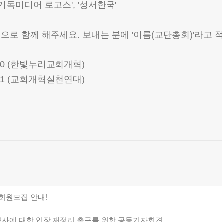
'기독미디어 로고스', '성서한국'
로 함께 해주세요. 보내는 분에 '이름(교단총회)'라고
670 (한빛누리교회개혁)
011 (교회개혁실천연대)
 회원모집 안내!
목사에 대한 입장 재정리 촉구를 위한 공동기자회견