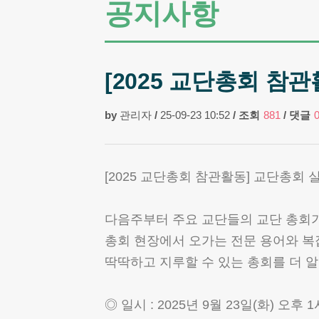
공지사항
[2025 교단총회 참
by
관리자
/
25-09-23 10:52
/
조회
881
/
댓글
[2025 교단총회 참관활동] 교단총회 
다음주부터 주요 교단들의 교단 총회
총회 현장에서 오가는 전문 용어와 복
딱딱하고 지루할 수 있는 총회를 더 
◎ 일시 : 2025년 9월 23일(화) 오후 