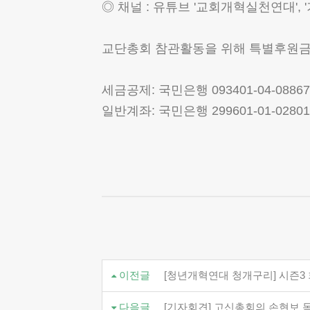
◎ 채널 : 유튜브 '교회개혁실천연대', 
교단총회 참관활동을 위해 특별후원금으
세금공제: 국민은행 093401-04-088
일반계좌: 국민은행 299601-01-028
이전글
[청년개혁연대 청개구리] 시즌3
다음글
[기자회견] 고신총회의 손현보 