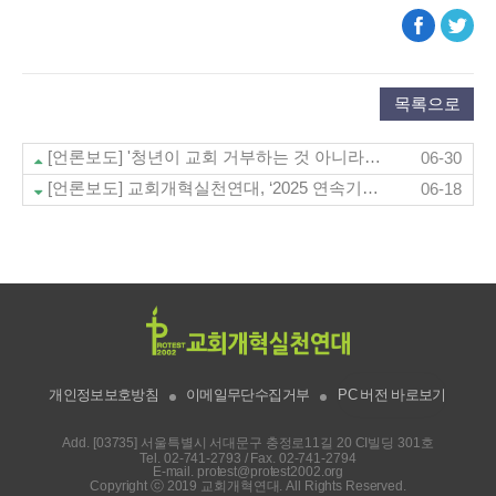
목록으로
[언론보도] '청년이 교회 거부하는 것 아니라, 교회가 청년 거부하는 것' (한국기독공보 6/27)
06-30
[언론보도] 교회개혁실천연대, ‘2025 연속기획포럼’ 개최한다 (성결신문 6/11)
06-18
개인정보보호방침
이메일무단수집거부
PC 버전 바로보기
Add. [03735] 서울특별시 서대문구 충정로11길 20 CI빌딩 301호
Tel.
02-741-2793
/ Fax. 02-741-2794
E-mail.
protest@protest2002.org
Copyright ⓒ 2019 교회개혁연대. All Rights Reserved.