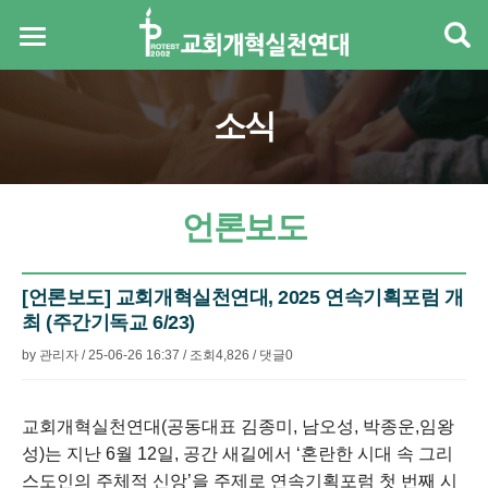
소식
언론보도
[언론보도] 교회개혁실천연대, 2025 연속기획포럼 개
최 (주간기독교 6/23)
by
관리자
/
25-06-26 16:37
/
조회
4,826
/
댓글
0
본문
교회개혁실천연대(공동대표 김종미, 남오성, 박종운,임왕
성)는 지난 6월 12일, 공간 새길에서 ‘혼란한 시대 속 그리
스도인의 주체적 신앙’을 주제로 연속기획포럼 첫 번째 시