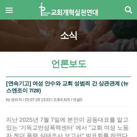
소식
언론보도
[연속기고] 여성 안수와 교회 성범죄 간 상관관계 (뉴
스앤조이 7/28)
by
관리자
/
25-07-29 13:23
/
조회
4,425
/
댓글
0
본문
지난 2025년 7월 7일에 본인이 공동대표를 맡고
있는 '기독교반성폭력센터' 에서 "교회 여성 노동
자 젠더 폭력 실태조사 보고서" 발표회를 하였다.