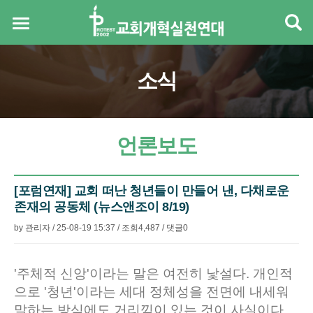
소식
언론보도
[포럼연재] 교회 떠난 청년들이 만들어 낸, 다채로운
존재의 공동체 (뉴스앤조이 8/19)
by
관리자
/
25-08-19 15:37
/
조회
4,487
/
댓글
0
본문
'주체적 신앙'이라는 말은 여전히 낯설다. 개인적
으로 '청년'이라는 세대 정체성을 전면에 내세워
말하는 방식에도 거리낌이 있는 것이 사실이다.