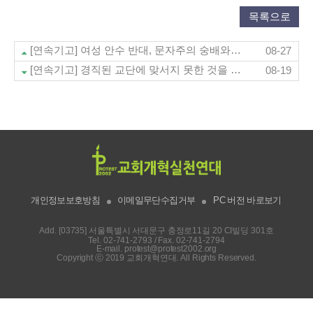
목록으로
[연속기고] 여성 안수 반대, 문자주의 숭배와 다름없다 (뉴스앤조이 8/27)
08-27
[연속기고] 경직된 교단에 맞서지 못한 것을 후회한다 (뉴스앤조이 8/19)
08-19
개인정보보호방침
이메일무단수집거부
PC 버전 바로보기
Add. [03735] 서울특별시 서대문구 충정로11길 20 CI빌딩 301호
Tel.
02-741-2793
/ Fax. 02-741-2794
E-mail.
protest@protest2002.org
Copyright ⓒ 2019 교회개혁연대. All Rights Reserved.